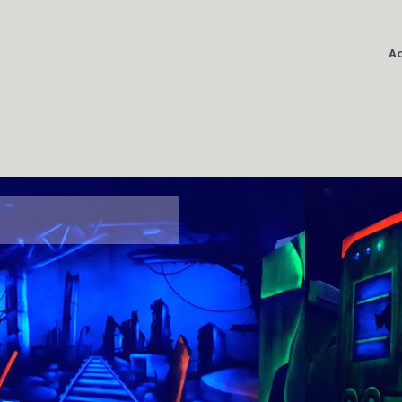
Ac
game