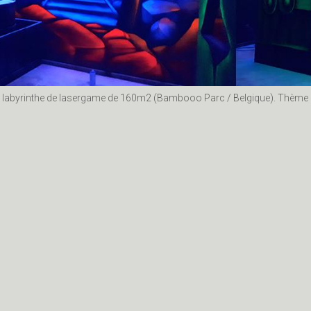
un labyrinthe de lasergame de 160m2 (Bambooo Parc / Belgique). Thème 
iti
street art bourges
deco graff
bourges
diskaerosol
fresque mu