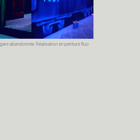
gare abandonnée. Réalisation en peinture fluo
rale
laser strike
lasergame
disk aerosol