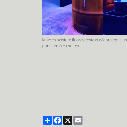
Mise en peinture fluorescente et décoration d'
pour lumières noires.
#graffeurbourges
graffeur bourges
deco graff
www.diskaerosol.com
Partager
Facebook
X
Email