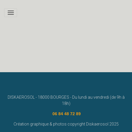
#disk graffiti
DISKAEROSOL - 18000 BOURGES - Du lundi au vendredi (de 9h à
18h)
06 84 48 72 89
Création graphique & photos copyright Diskaerosol 2025