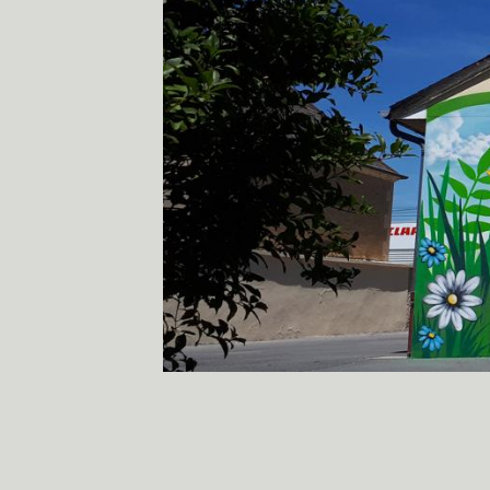
www.diskaerosol.com
disk aerosol
fresque m