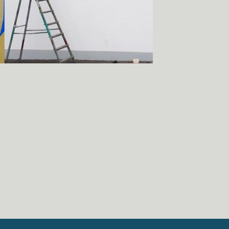
fiti
graffeur bourges
#graffeurbourges