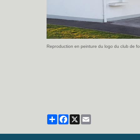
Reproduction en peinture du logo du club de f
www.diskaerosol.com
disk aerosol
fresque m
Partager
Facebook
X
Email