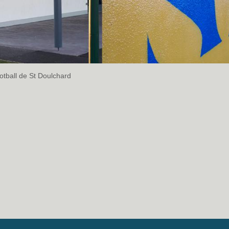
ootball de St Doulchard
urale
diskaerosol
bourges
deco graff
street art bourges
deco graf