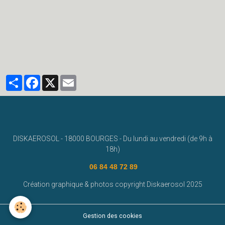
www.diskaerosol.com
disk aerosol
fresque murale
diskaerosol
bourges
deco graff
street art bourges
deco graffiti
graffeur bourges
#graffeurbourges
Partager
Facebook
X
Email
DISKAEROSOL - 18000 BOURGES - Du lundi au vendredi (de 9h à
18h)
06 84 48 72 89
Création graphique & photos copyright Diskaerosol 2025
Gestion des cookies